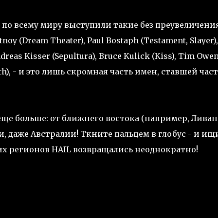
!" по всему миру выступили такие без преувеличени
y (Dream Theater), Paul Bostaph (Testament, Slayer),
ndreas Kisser (Sepultura), Bruce Kulick (Kiss), Tim Owe
adeth), - и это лишь скромная часть имен, ставшей час
ще больше: от ближнего востока (например, Ливан)
и, даже Австралии! Ткните пальцем в глобус - и ищ
их регионов HAIL возвращались неоднократно!