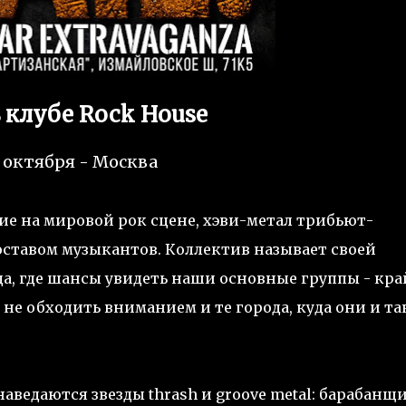
 в клубе Rock House
 октября - Москва
ние на мировой рок сцене, хэви-метал трибьют-
ставом музыкантов. Коллектив называет своей
да, где шансы увидеть наши основные группы - кр
не обходить вниманием и те города, куда они и та
 наведаются звезды thrash и groove metal: барабанщ