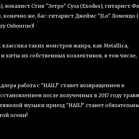
), вокалист Стив "Зетро" Суза (Exodus), гитарист Ф
 и, конечно же, бас-гитарист Джеймс "JLo" Ломенцо (
zzy Osbourne)!
 классика таких монстров жанра, как Metallica,
так и хиты их собственных коллективов, в том числе,
длера работа с "HAIL!" станет возвращением к
сстановлением после полученных в 2017 году травм
тяжелой музыки приезд "HAIL!" станет обязательн
той осени!