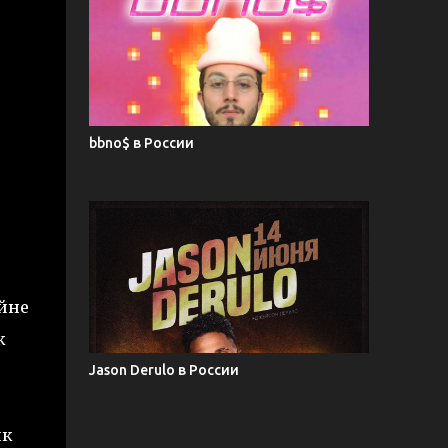
bbno$ в России
айне
к
Jason Derulo в России
ик