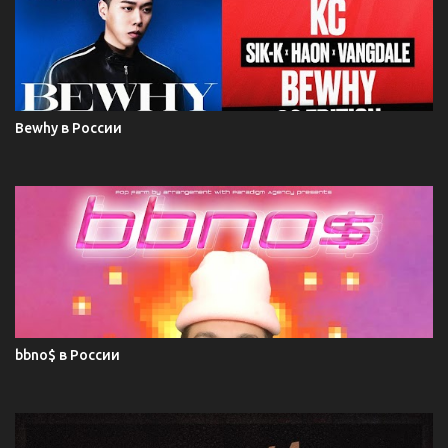
Bewhy в России
bbno$ в России