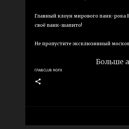
Главный клоун мирового панк-рока Fa
своё панк-шапито!
Не пропустите эксклюзивный москов
Больше а
ГЛАВCLUB
NOFX