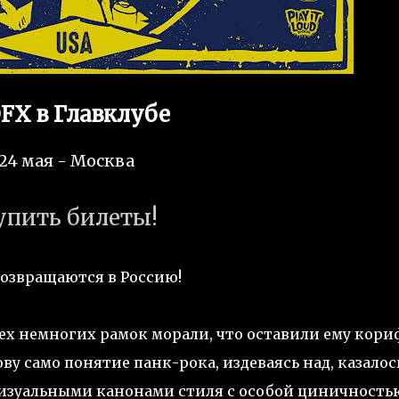
FX в Главклубе
24 мая - Москва
упить билеты!
озвращаются в Россию!
тех немногих рамок морали, что оставили ему кор
ву само понятие панк-рока, издеваясь над, казалос
изуальными канонами стиля с особой циничность