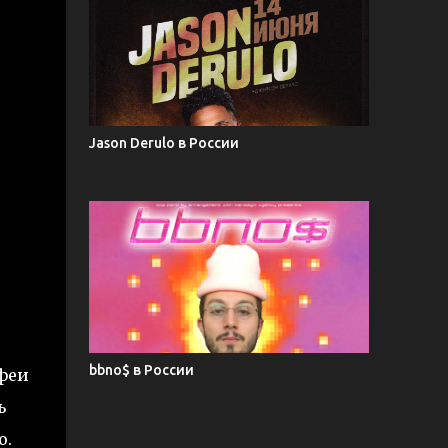
Jason Derulo в России
bbno$ в России
ифеи
ь
ю.