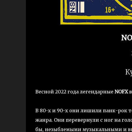
NO
К
Весной 2022 года легендарные
NOFX
в
В 80-х и 90-х они лишили панк-рок 
жанра. Они перевернули с ног на голо
бы, незыблемыми музыкальными и в