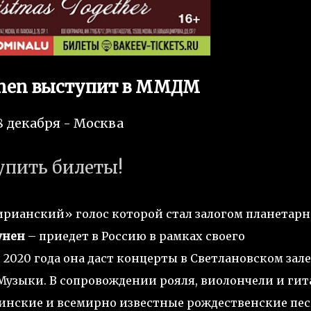
unen выступит в ММДМ
8 декабря - Москва
упить билеты!
ирианский» голос которой стал залогом планетарн
унен
– приедет в Россию в рамках своего
я 2020 года она даст концерты в Светлановском зале
узыки. В сопровождении рояля, виолончели и ги
нские и всемирно известные рождественские пес