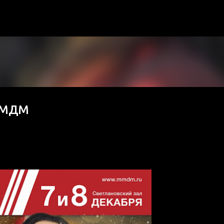
К основному контенту
 ММДМ