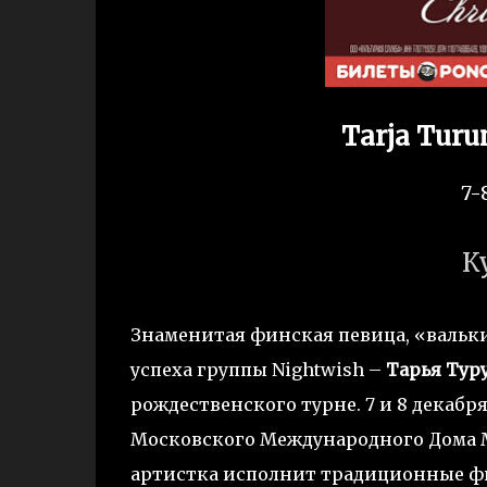
Tarja Tur
7-
К
Знаменитая финская певица, «вальк
успеха группы Nightwish –
Тарья Тур
рождественского турне. 7 и 8 декабр
Московского Международного Дома М
артистка исполнит традиционные фи