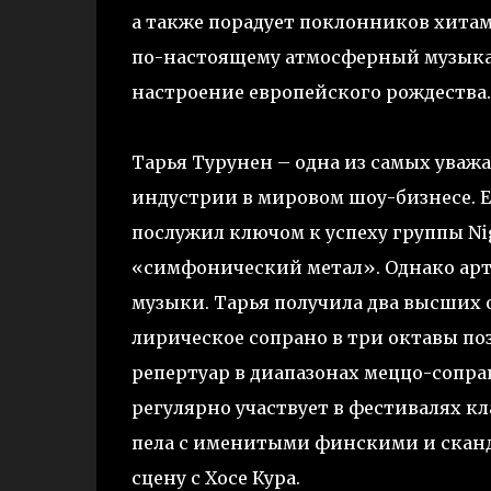
а также порадует поклонников хитам
по-настоящему атмосферный музыкал
настроение европейского рождества.
Тарья Турунен – одна из самых ува
индустрии в мировом шоу-бизнесе. Е
послужил ключом к успеху группы Nig
«симфонический метал». Однако арт
музыки. Тарья получила два высших о
лирическое сопрано в три октавы по
репертуар в диапазонах меццо-сопран
регулярно участвует в фестивалях 
пела с именитыми финскими и сканди
сцену с Хосе Кура.