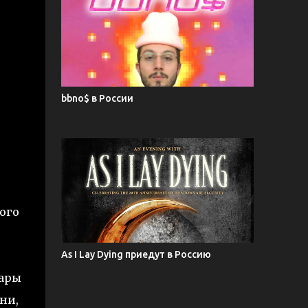
bbno$ в России
ого
As I Lay Dying приедут в Россию
тары
ни,