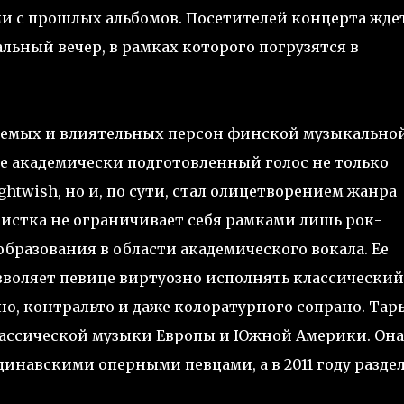
и с прошлых альбомов. Посетителей концерта жде
ьный вечер, в рамках которого погрузятся в
жаемых и влиятельных персон финской музыкально
е академически подготовленный голос не только
htwish, но и, по сути, стал олицетворением жанра
истка не ограничивает себя рамками лишь рок-
бразования в области академического вокала. Ее
зволяет певице виртуозно исполнять классический
о, контральто и даже колоратурного сопрано. Тар
классической музыки Европы и Южной Америки. Она
навскими оперными певцами, а в 2011 году разде