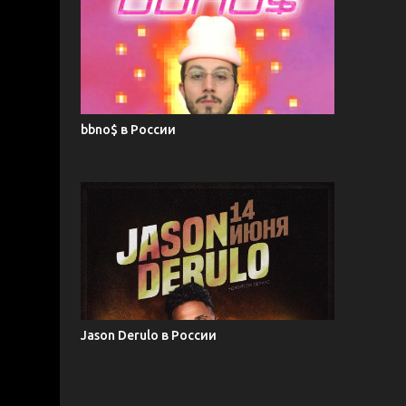
bbno$ в России
Jason Derulo в России