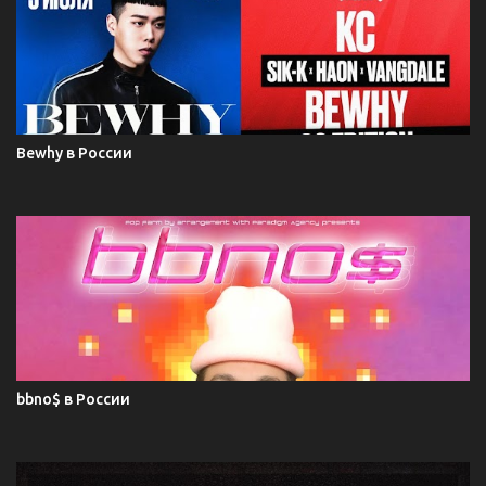
Bewhy в России
bbno$ в России