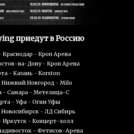
Dying приедут в Россию
- Краснодар - Кроп Арена
остов-на-Дону - Кроп Арена
та - Казань - Korston
- Нижний Новгород - Milo
а - Самара - Метелица-C
арта - Уфа - Огни Уфы
- Новосибирск - ЛД Сибирь
- Иркутск - Концерт-холл
Владивосток - Фетисов-Арена