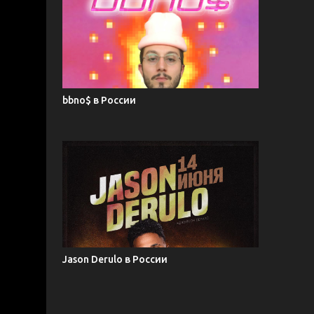
bbno$ в России
Jason Derulo в России