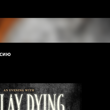
К основному контенту
ссию