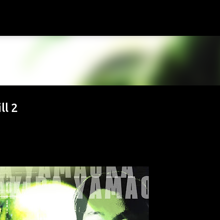
К основному контенту
ll 2