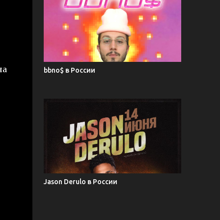
на
bbno$ в России
Jason Derulo в России