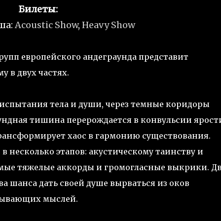
Билеты:
ша:
Acoustic Show
,
Heavy Show
групп европейского андеграунда представит
 в двух частях.
з испытания тела и души, через темные коридоры
ундная тишина перерождается в конвульсии ярост
трансформирует хаос в гармонию существования.
в несколько этапов: акустическому таинству и
амые тяжелые аккорды и громогласные выкрики. Д
ва шанса дать своей душе вырваться из оков
овывающих мыслей.