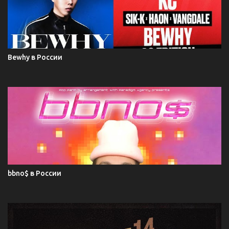
Bewhy в России
bbno$ в России