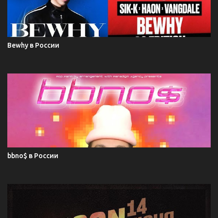
Bewhy в России
bbno$ в России