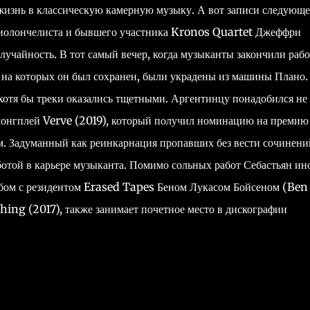
 жизнь в классическую камерную музыку. А вот записи следующе
 виолончелиста и бывшего участника Kronos Quartet Джеффри
случайность. В тот самый вечер, когда музыканты закончили рабо
, на которых он был сохранен, были украдены из машины Плано.
хотя бы треки оказались тщетными. Аргентинцу понадобился не
й лонгплей Verve (2019), который получил номинацию на премию
 Задуманный как реинкарнация пропавших без вести сочинени
отой в карьере музыканта. Помимо сольных работ Себастьян ин
льбом с резидентом Erased Tapes Беном Лукасом Бойсеном (Ben
ing (2017), также занимает почетное место в дискографии