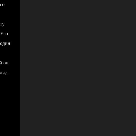
го
ту
 Его
 один
й он
огда