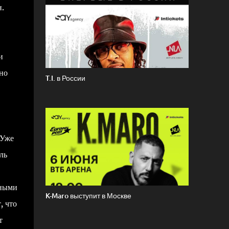
н.
и
но
T.I. в России
 Уже
ль
рными
K-Maro выступит в Москве
, что
т