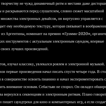
го творчеству не чужд динамичный ритм и местами даже дисторш
 и раскрываются перед слушателем, словно сюжет масштабной
 множества электронных девайсов, он виртуозно управляется с
дает ему необходимую текстуру, которая связывает в воображени
ие из Аргентины, номинант на премию «Грэмми-2020», органич
ких инструментов с актуальным электронным саундом, впервые
 своих лучших произведений.
тов, изучал классику, увлекался роялем и электронной музыкой.
вои первые произведения начал писать спустя четыре года. В сто
 в совершенстве освоить пианино и начал экспериментировать с
елить внимание основам. Себастьян не спорил. Он овладел обши
ва вернулся к секвенциям и электронным ритмам. Плано говорит
н пишет саундтреки для кино и компьютерных игр, а если создае