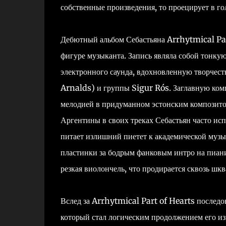
собственные произведения, то проецирует в го
Дебютный альбом Себастьяна Arrhytmical Part
фигуре музыканта. Запись являла собой тонку
электронного саунда, вдохновленную творчес
Arnalds) и группы Sigur Rós. Заглавную комп
мелодией в придуманном эстонским композито
Аргентины в своих треках Себастьян часто исп
питает излишний пиетет к академической музы
пластинки за бодрым фанковым интро на пиан
резкая виолончель, что продирается сквозь шкв
Вслед за Arrhytmical Part of Hearts послед
который стал логическим продолжением его из