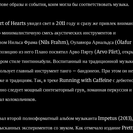
лове образы и события, коим могла бы соответствовать музыка.
 of Hearts увидел свет в 2011 году и сразу же привлек вниман
ю минималистичную смесь акустических инструментов и
твом Нильса Фрама (Nils Frahm), Оулавюра Арнальдса (Ólafur
озицию из него Плано посвятил Арво Пярту (Arvo Pärt), откр
ром стиле тинтиннабули. Воспитанный на традиционной музык
ользует главный инструмент танго – бандонеон. При этом он не
ке и традициям. Так, в треке Running with Caffeine с дебютн
ино следует мощный синтезаторный грув, ломанная перкуссия и
ал колокольчиков.
овал второй полноформатный альбом музыканта Impetus (2013),
ысканных экспериментов со звуком. Как отмечало издание Prett