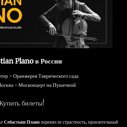
tian Plano в России
итер - Оранжерея Таврического сада
Москва - Москонцерт на Пушечной
Купить билеты!
ке
Себастьян Плано
перенял ее страстность, пронзительный