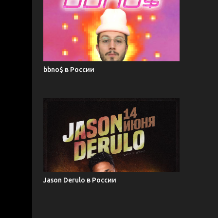
bbno$ в России
Jason Derulo в России