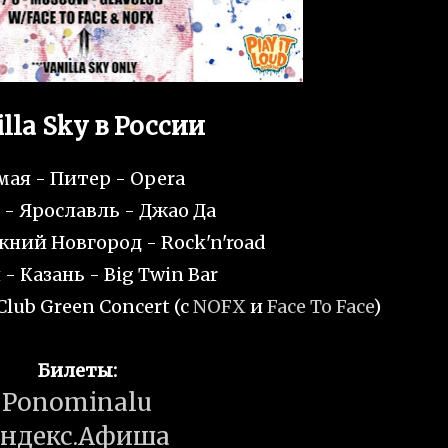
lla Sky в России
мая - Питер - Opera
 - Ярославль - Джао Да
жний Новгород - Rock'n'road
 - Казань - Big Twin Bar
lub Green Concert (c
NOFX
и
Face To Face
)
Билеты:
Ponominalu
ндекс.Афиша