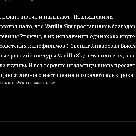
ий нежно любят и называют "Итальянскими
мотря на то, что
Vanilla Sky
прославились благодар
 певицы Рианны, в их исполнении одинаково круто
из советских кинофильмов ("Звенит Январская Вьюга
ые российские туры Vanilla Sky оставили след как 
тве группы. И вот горячие итальянцы вновь проедут
рцию отличного настроения и горячего панк-рока!
ERA
ROCK'N'ROAD
VANILLA SKY